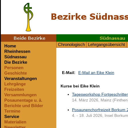
Chronologisch
Lehrgangsübersicht
Home
Rheinhessen
Südnassau
Die Bezirke
Personen
E-Mail:
E-Mail an Eike Klein
Geschichte
Veranstaltungen
Lehrgänge
Kurse bei Eike Klein
Freizeiten
Versammlungen
Tagesworkshop Fortgeschritte
Posaunentage u. ä.
14. März 2026, Mainz (Finthen
Berichte und Bilder
Posaunenchorfreizeit Borkum 
Termine
4. - 18. Juli 2026, Insel Borku
Service
Materialien
Newsletter