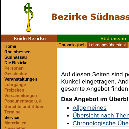
Chronologisch
Lehrgangsübersicht
Home
Rheinhessen
Südnassau
Die Bezirke
Personen
Auf diesen Seiten sind 
Geschichte
Veranstaltungen
Kunkel eingetragen. A
Lehrgänge
gesamte Angebot finden
Freizeiten
Versammlungen
Das Angebot im Überbl
Posaunentage u. ä.
Berichte und Bilder
Allgemeines
Termine
Übersicht nach Th
Service
Chronologische Über
Materialien
Newsletter