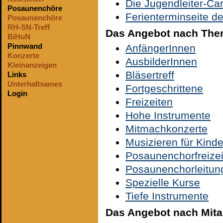
Die Jugendleiter-Ca
Posaunenchöre
Ferienterminseite de
Posaunenchöre
RH-SN-Treff
Das Angebot nach Th
BiHuN
Pinnwand
AnfängerInnen
Konzerte
AusbilderInnen
Kleinanzeigen
Bläsertreff
Links
Unterhaltsames
Fortgeschrittene
Login
Freizeiten
Hohe Instrumente
Mitmachkonzerte
Musizieren für Kind
Posaunenchorfreizei
Posaunenchorleitun
Spezielle Kurse
Tiefe Instrumente
Das Angebot nach Mita