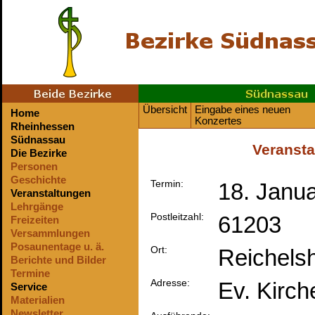
Übersicht
Eingabe eines neuen
Home
Konzertes
Rheinhessen
Südnassau
Veransta
Die Bezirke
Personen
Geschichte
Termin:
18. Janua
Veranstaltungen
Lehrgänge
Postleitzahl:
61203
Freizeiten
Versammlungen
Posaunentage u. ä.
Ort:
Reichels
Berichte und Bilder
Termine
Adresse:
Ev. Kirche
Service
Materialien
Newsletter