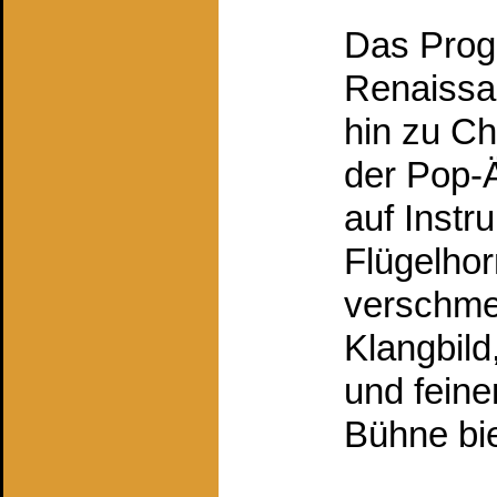
Das Prog
Renaissa
hin zu C
der Pop-Ä
auf Instr
Flügelhor
verschme
Klangbild
und fein
Bühne bie