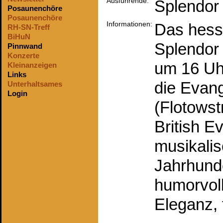
Ausführende:
Splendor 
Posaunenchöre
Posaunenchöre
Informationen:
Das hess
RH-SN-Treff
BiHuN
Splendor 
Pinnwand
Konzerte
um 16 Uh
Kleinanzeigen
Links
die Evan
Unterhaltsames
Login
(Flotowst
British Ev
musikali
Jahrhunder
humorvoll
Eleganz, f