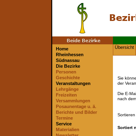
Übersicht
Home
Rheinhessen
Südnassau
Die Bezirke
Personen
Geschichte
Sie könne
Veranstaltungen
der Veran
Lehrgänge
Die E-Mai
Freizeiten
nach dem 
Versammlungen
Posaunentage u. ä.
Berichte und Bilder
Sortiere
Termine
Service
Sortiert
Materialien
Newsletter