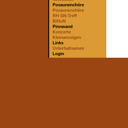
Posaunenchöre
Posaunenchöre
RH-SN-Treff
BiHuN
Pinnwand
Konzerte
Kleinanzeigen
Links
Unterhaltsames
Login