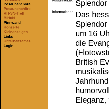
Ausführende:
Splendor 
Posaunenchöre
Posaunenchöre
Informationen:
Das hess
RH-SN-Treff
BiHuN
Splendor 
Pinnwand
Konzerte
um 16 Uh
Kleinanzeigen
Links
die Evan
Unterhaltsames
Login
(Flotowst
British Ev
musikali
Jahrhunder
humorvoll
Eleganz, f