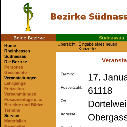
Übersicht
Eingabe eines neuen
Home
Konzertes
Rheinhessen
Südnassau
Veransta
Die Bezirke
Personen
Geschichte
Termin:
17. Janua
Veranstaltungen
Lehrgänge
Postleitzahl:
61118
Freizeiten
Versammlungen
Posaunentage u. ä.
Ort:
Dortelwei
Berichte und Bilder
Termine
Adresse:
Obergass
Service
Materialien
Newsletter