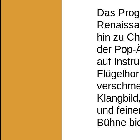
Das Prog
Renaissa
hin zu C
der Pop-Ä
auf Instr
Flügelhor
verschme
Klangbild
und fein
Bühne bie